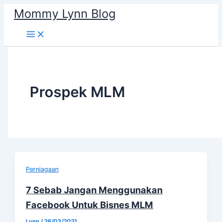
Skip
Mommy Lynn Blog
to
content
Prospek MLM
Perniagaan
7 Sebab Jangan Menggunakan
Facebook Untuk Bisnes MLM
Lynn
/
26/03/2021