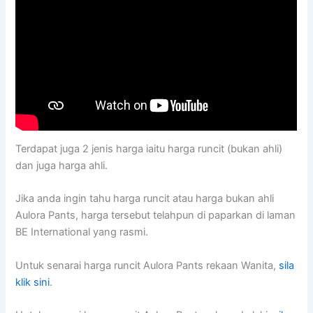
Terdapat juga 2 jenis harga iaitu harga runcit (bukan ahli)
dan juga harga ahli.
Jika anda ingin tahu harga runcit atau harga bukan ahli
Aulora Pants, harga tersebut telahpun di paparkan di laman
BE International yang rasmi.
Untuk senarai harga runcit Aulora Pants rekaan Wanita,
sila
klik sini
.