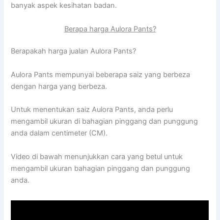
banyak aspek kesihatan badan.
Berapa harga Aulora Pants?
Berapakah harga jualan Aulora Pants?
Aulora Pants mempunyai beberapa saiz yang berbeza
dengan harga yang berbeza.
Untuk menentukan saiz Aulora Pants, anda perlu
mengambil ukuran di bahagian pinggang dan punggung
anda dalam centimeter (CM).
Video di bawah menunjukkan cara yang betul untuk
mengambil ukuran bahagian pinggang dan punggung
anda.