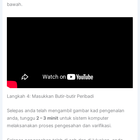
bawah.
Langkah 4: Masukkan Butir-butir Peribadi
Selepas anda telah mengambil gambar kad pengenalan
anda, tunggu
2 – 3 minit
untuk sistem komputer
melaksanakan proses pengesahan dan varifikasi.