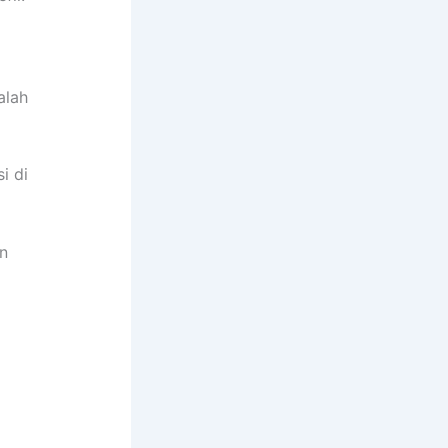
alah
i di
an