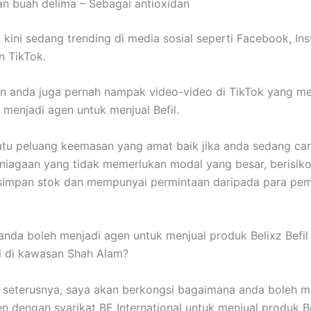
an buah delima – Sebagai antioxidan
l kini sedang trending di media sosial seperti Facebook, In
 TikTok.
n anda juga pernah nampak video-video di TikTok yang m
 menjadi agen untuk menjual Befil.
satu peluang keemasan yang amat baik jika anda sedang car
niagaan yang tidak memerlukan modal yang besar, berisiko
 simpan stok dan mempunyai permintaan daripada para pem
nda boleh menjadi agen untuk menjual produk Belixz Befil
l di kawasan Shah Alam?
 seterusnya, saya akan berkongsi bagaimana anda boleh m
n dengan syarikat BE International untuk menjual produk Be