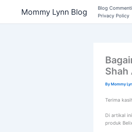
Skip
Blog Commenti
Mommy Lynn Blog
to
Privacy Policy
content
Bagai
Shah 
By
Mommy Ly
Terima kasi
Di artikal 
produk Beli