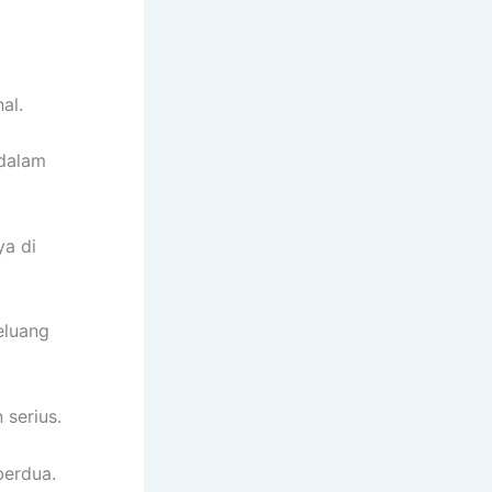
al.
 dalam
ya di
eluang
serius.
berdua.