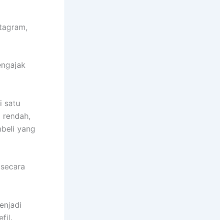
stagram,
engajak
i satu
 rendah,
beli yang
 secara
enjadi
fil.