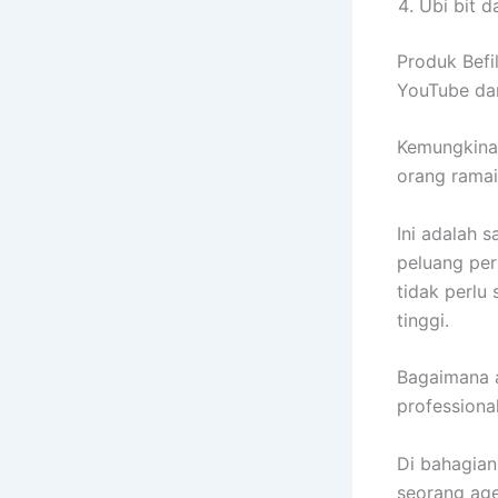
Ubi bit d
Produk Befi
YouTube dan
Kemungkina
orang ramai
Ini adalah 
peluang per
tidak perlu
tinggi.
Bagaimana a
professiona
Di bahagian
seorang age