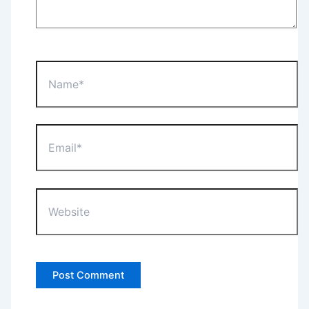
Name*
Email*
Website