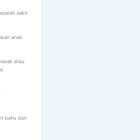
salah sakit
ukan anak
masak atau
ya
k
an bahu dan