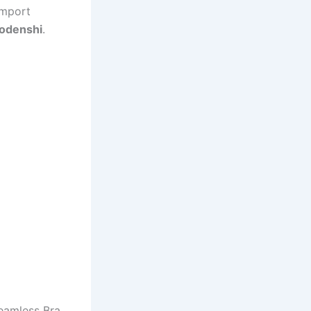
import
Kodenshi
.
eamless Bra.