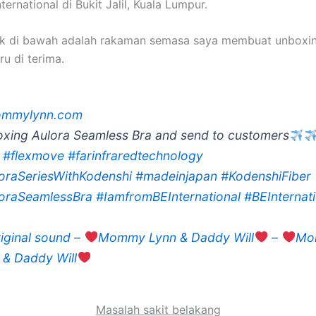
ternational di Bukit Jalil, Kuala Lumpur.
ok di bawah adalah rakaman semasa saya membuat unboxin
u di terima.
mmylynn.com
xing Aulora Seamless Bra and send to customers
#flexmove
#farinfraredtechnology
oraSeriesWithKodenshi
#madeinjapan
#KodenshiFiber
oraSeamlessBra
#IamfromBEInternational
#BEInternat
iginal sound –
Mommy Lynn & Daddy Will
–
Mo
 & Daddy Will
Masalah sakit belakang