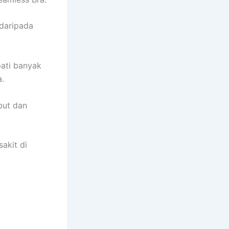
 daripada
ati banyak
.
but dan
akit di