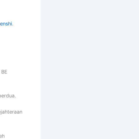
enshi
.
 BE
berdua.
jahteraan
eh