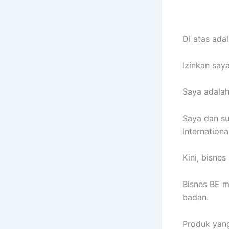
Di atas ad
Izinkan say
Saya adalah
Saya dan su
Internation
Kini, bisne
Bisnes BE m
badan.
Produk yang