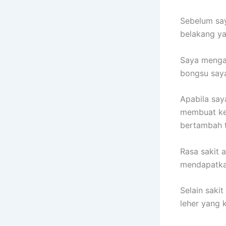
Sebelum sa
belakang ya
Saya mengal
bongsu saya
Apabila say
membuat ker
bertambah t
Rasa sakit 
mendapatka
Selain saki
leher yang 