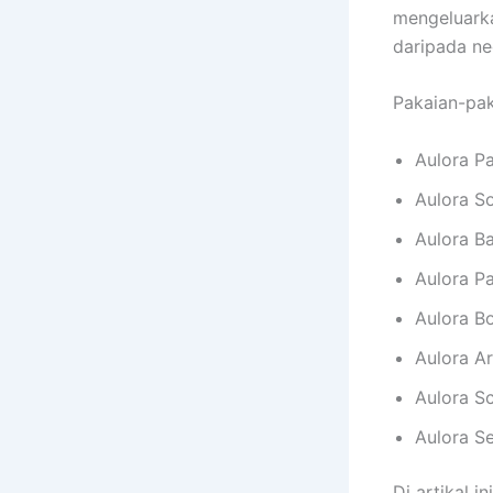
mengeluar
daripada ne
Pakaian-paka
Aulora P
Aulora S
Aulora Ba
Aulora Pa
Aulora B
Aulora A
Aulora S
Aulora S
Di artikal 