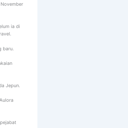
n November
lum ia di
ravel.
g baru.
akaian
da Jepun.
Aulora
 pejabat