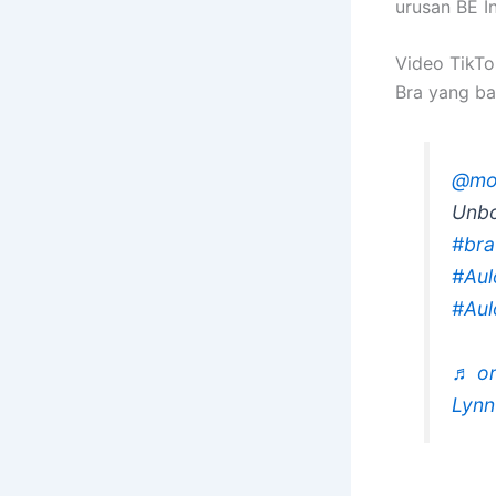
urusan BE In
Video TikT
Bra yang bar
@mo
Unbo
#bra
#Aul
#Aul
♬ or
Lynn