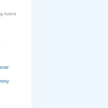
g Aulora
ional
mmy