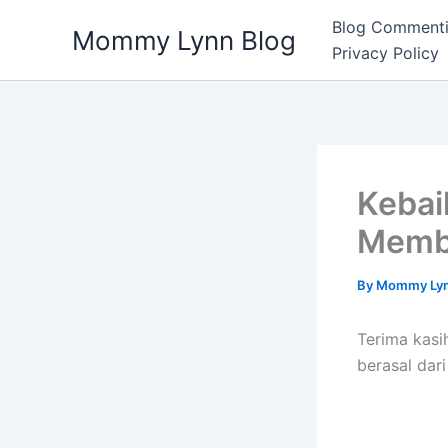
Skip
Blog Commenti
Mommy Lynn Blog
to
Privacy Policy
content
Kebai
Memba
By
Mommy Ly
Terima kas
berasal dar