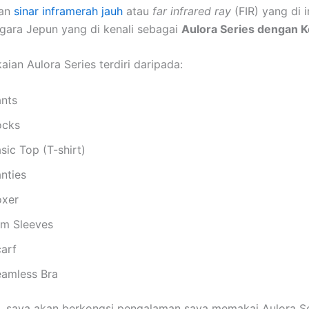
kan
sinar inframerah jauh
atau
far infrared ray
(FIR) yang di 
gara Jepun yang di kenali sebagai
Aulora Series dengan 
ian Aulora Series terdiri daripada:
ants
ocks
sic Top (T-shirt)
nties
oxer
rm Sleeves
carf
eamless Bra
ini, saya akan berkongsi pengalaman saya memakai Aulora S