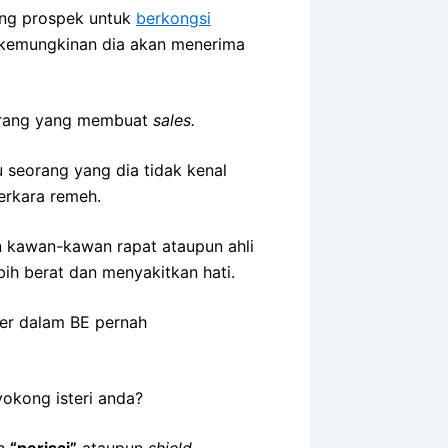
rang prospek untuk
berkongsi
 kemungkinan dia akan menerima
-orang yang membuat
sales.
 seorang yang dia tidak kenal
erkara remeh.
n kawan-kawan rapat ataupun ahli
ih berat dan menyakitkan hati.
der dalam BE pernah
okong isteri anda?
an
“perisai”
ataupun
shield