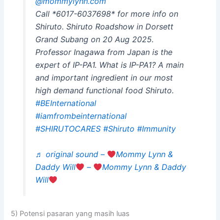
@mommylynn.com
Call *6017-6037698* for more info on
Shiruto. Shiruto Roadshow in Dorsett
Grand Subang on 20 Aug 2025.
Professor Inagawa from Japan is the
expert of IP-PA1. What is IP-PA1? A main
and important ingredient in our most
high demand functional food Shiruto.
#BEInternational
#iamfrombeinternational
#SHIRUTOCARES
#Shiruto
#Immunity
♬ original sound –
Mommy Lynn &
Daddy Will
–
Mommy Lynn & Daddy
Will
5) Potensi pasaran yang masih luas