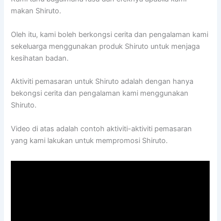
makan Shiruto.
Oleh itu, kami boleh berkongsi cerita dan pengalaman kami
sekeluarga menggunakan produk Shiruto untuk menjaga
kesihatan badan.
Aktiviti pemasaran untuk Shiruto adalah dengan hanya
bekongsi cerita dan pengalaman kami menggunakan
Shiruto.
Video di atas adalah contoh aktiviti-aktiviti pemasaran
yang kami lakukan untuk mempromosi Shiruto.