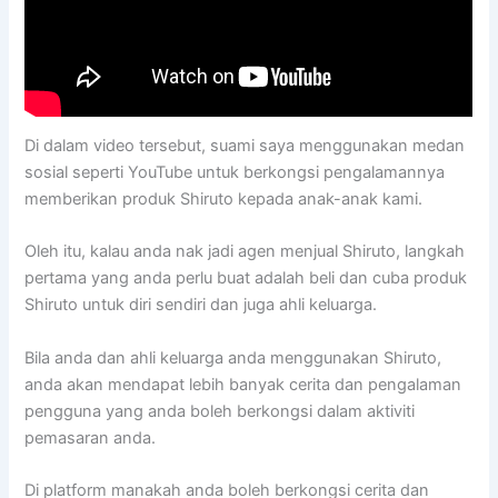
Di dalam video tersebut, suami saya menggunakan medan
sosial seperti YouTube untuk berkongsi pengalamannya
memberikan produk Shiruto kepada anak-anak kami.
Oleh itu, kalau anda nak jadi agen menjual Shiruto, langkah
pertama yang anda perlu buat adalah beli dan cuba produk
Shiruto untuk diri sendiri dan juga ahli keluarga.
Bila anda dan ahli keluarga anda menggunakan Shiruto,
anda akan mendapat lebih banyak cerita dan pengalaman
pengguna yang anda boleh berkongsi dalam aktiviti
pemasaran anda.
Di platform manakah anda boleh berkongsi cerita dan